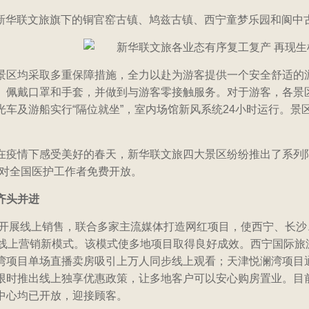
，新华联文旅旗下的铜官窑古镇、鸠兹古镇、西宁童梦乐园和阆中
景区均采取多重保障措施，全力以赴为游客提供一个安全舒适的
、佩戴口罩和手套，并做到与游客零接触服务。对于游客，各景
光车及游船实行“隔位就坐”，室内场馆新风系统24小时运行。
在疫情下感受美好的春天，新华联文旅四大景区纷纷推出了系列
还对全国医护工作者免费开放。
齐头并进
开展线上销售，联合多家主流媒体打造网红项目，使西宁、长沙
的线上营销新模式。该模式使多地项目取得良好成效。西宁国际旅游
湾项目单场直播卖房吸引上万人同步线上观看；天津悦澜湾项目
限时推出线上独享优惠政策，让多地客户可以安心购房置业。目
中心均已开放，迎接顾客。