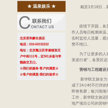
★ 温泉娱乐 ★
截至3月18日
疫情下开园，各
作人员每日检测体温
实时监控人流量，观
北京君和豪生酒店
赞不绝口。
电话：010-69332222
地址：北京顺义区李遂镇宣庄
为了让更多的人
户中街111号，近501乡道与李
美逆行者”，各景区
魏路交叉口。
☆我们的服务·客户的满意☆
营销与工程建设
☆客户的满意·我们的追求☆
新华联文旅全力
成了24小时不打烊
即将售磬；银川阅海
工作，新华联文旅还
地产项目公司的营销